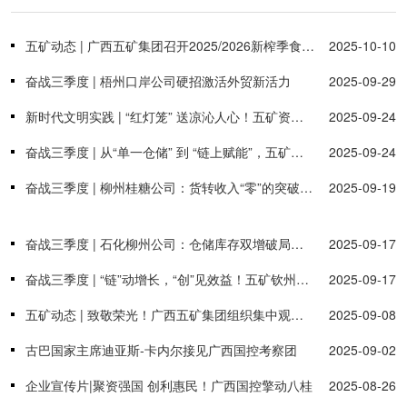
五矿动态 | 广西五矿集团召开2025/2026新榨季食糖 仓储业务增量提质动员部署会议
2025-10-10
奋战三季度 | 梧州口岸公司硬招激活外贸新活力
2025-09-29
新时代文明实践 | “红灯笼” 送凉沁人心！五矿资源分队赴佛山仓库为高温坚守者撑起 “清凉伞”
2025-09-24
奋战三季度 | 从“单一仓储” 到 “链上赋能”，五矿智慧物流重塑食糖产业服务新格局
2025-09-24
奋战三季度 | 柳州桂糖公司：货转收入“零”的突破 拓展业态育新机
2025-09-19
奋战三季度 | 石化柳州公司：仓储库存双增破局市场，服务升级引客共赢
2025-09-17
奋战三季度 | “链”动增长，“创”见效益！五矿钦州分公司多业务“结”硕果
2025-09-17
五矿动态 | 致敬荣光！广西五矿集团组织集中观看九三阅兵式
2025-09-08
古巴国家主席迪亚斯-卡内尔接见广西国控考察团
2025-09-02
企业宣传片|聚资强国 创利惠民！广西国控擎动八桂
2025-08-26