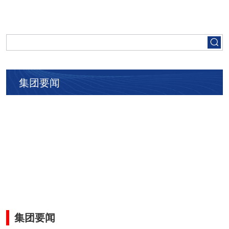
首页
走进五矿
集团要闻
集团要闻
党建工作
人才招聘
业务领域
集团要闻