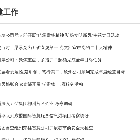
建工作
桂糖公司党支部开展“传承雷锋精神 弘扬文明新风”主题党日活动
进行时｜梁承竞为五矿直属第一 党支部宣讲党的二十大精神
口岸公司：聚焦重点，多措并举超额完成全年目标任务！
基层看发展|党建引领，笃行实干，钦州公司顺利完成年度经营目标！
和天桃联合党支部开展“学雷锋”志愿服务活动
霞深入五矿集团柳州片区企业 考察调研
霞率队到东盟国际智慧服务信息港项目考察调研
集团督查组到荣桂智慧公司开展春节前安全大检查
桂糖公司——多举措稳增长，踔厉奋进新辉煌