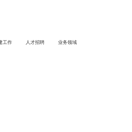
建工作
人才招聘
业务领域