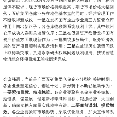
会议指出，2023/2024食糖榨季国内食糖大幅减产，国产糖明
显供不应求，现货市场价格持续走高，期货市场价格大幅回
落，五矿集团仓储业务在稳住基本盘的同时，经营管理工作
不断取得新成效：
一是
在发挥国有企业专业第三方监管仓库
作用上闯出新路子，各仓库物联网系统顺利上线，其中钦州
仓库成功入选海关监管仓库；
二是
在促进资产盘活发挥国有
资产价值方面展现新作为，一批围绕服务民生、服务经济发
展的资产项目顺利实现盘活利用；
三是
在处理历史遗留问题
上取得新突破，贵港永泰码头权属问题顺利理清、扶绥智慧
物流综合楼项目竣工验收圆满完成。
会议强调，当前是广西五矿集团仓储企业转型的关键时期，
各企业要坚定信心、铆足干劲，新形势下不断彰显新作为：
一要紧扣目标、精准施策。
各企业要聚焦仓储主业补短板、
延链条、谋发展，锚定新榨季满库目标，狠抓经营，大胆创
新，确保食糖入库量实现稳中有进。
二要靠前谋划、提质增
效。
各企业要紧盯市场形势，采取优化服务、加大宣传等系