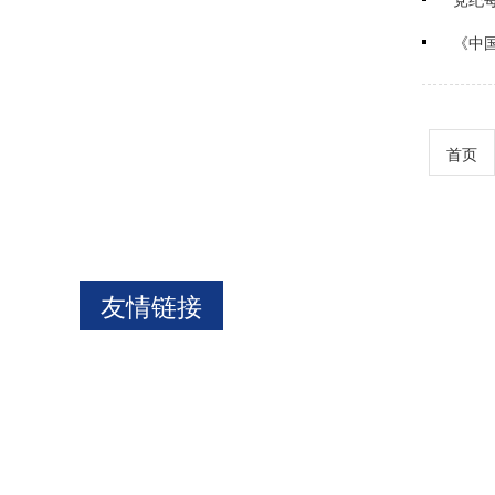
《中
首页
友情链接