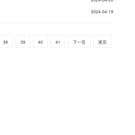
2024-04-19
38
39
40
41
下一页
尾页