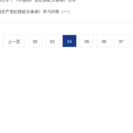
国共产党纪律处分条例》学习问答（一）
上一页
32
33
34
35
36
37