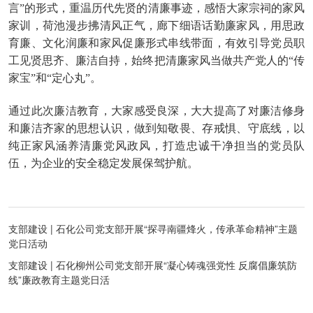
言”的形式，重温历代先贤的清廉事迹，感悟大家宗祠的家风
家训，荷池漫步拂清风正气，廊下细语话勤廉家风，用思政
育廉、文化润廉和家风促廉形式串线带面，有效引导党员职
工见贤思齐、廉洁自持，始终把清廉家风当做共产党人的“传
家宝”和“定心丸”。
通过此次廉洁教育，大家感受良深，大大提高了对廉洁修身
和廉洁齐家的思想认识，做到知敬畏、存戒惧、守底线，以
纯正家风涵养清廉党风政风，打造忠诚干净担当的党员队
伍，为企业的安全稳定发展保驾护航。
支部建设 | 石化公司党支部开展“探寻南疆烽火，传承革命精神”主题
党日活动
支部建设 | 石化柳州公司党支部开展“凝心铸魂强党性 反腐倡廉筑防
线”廉政教育主题党日活