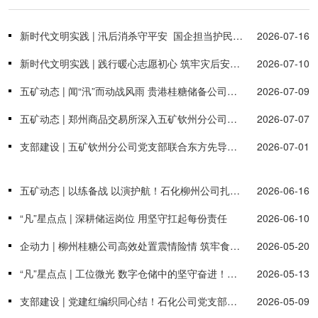
新时代文明实践 | 汛后消杀守平安 国企担当护民生——广西五矿集团“红灯笼”志愿服务队开展灾后防疫消杀助力家园重建
2026-07-16
新时代文明实践 | 践行暖心志愿初心 筑牢灾后安全屏障——五矿集团“红灯笼”志愿服务队钦州分公司分队全力攻坚台风灾后整治工作
2026-07-10
五矿动态 | 闻“汛”而动战风雨 贵港桂糖储备公司筑牢仓储安全防线
2026-07-09
五矿动态 | 郑州商品交易所深入五矿钦州分公司调研白糖仓储交割工作 赋能糖业交割建设
2026-07-07
支部建设 | 五矿钦州分公司党支部联合东方先导（广西）糖酒有限公司开展“实景研学忆峥嵘 同心共建庆‘七一’”主题党日活动
2026-07-01
五矿动态 | 以练备战 以演护航！石化柳州公司扎实开展2026年生产安全事故综合应急预案演练
2026-06-16
“凡”星点点 | 深耕储运岗位 用坚守扛起每份责任
2026-06-10
企动力 | 柳州桂糖公司高效处置震情险情 筑牢食糖仓储安全防线
2026-05-20
“凡”星点点 | 工位微光 数字仓储中的坚守奋进！—— 记贵港桂糖公司储运部主管杨亮
2026-05-13
支部建设 | 党建红编织同心结！石化公司党支部开展铸牢中华民族共同体意识主题党日活动
2026-05-09