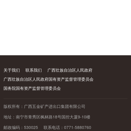
关于我们
联系我们
广西壮族自治区人民政府
广西壮族自治区人民政府国有资产监督管理委员会
国务院国有资产监督管理委员会
版权所有：广西五金矿产进出口集团有限公司
地址：南宁市青秀区枫林路18号国控大厦9-10楼
邮政编码：530025
联系电话：0771-5880760